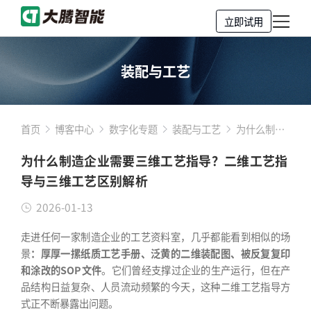
立即试用
装配与工艺
首页
博客中心
数字化专题
装配与工艺
为什么制造
企业需要三
为什么制造企业需要三维工艺指导？二维工艺指
维工艺指
导与三维工艺区别解析
导？二维工
艺指导与三
2026-01-13
维工艺区别
走进任何一家制造企业的工艺资料室，几乎都能看到相似的场
解析
景
：厚厚一摞纸质工艺手册、泛黄的二维装配图、被反复复印
和涂改的SOP文件
。它们曾经支撑过企业的生产运行，但在产
品结构日益复杂、人员流动频繁的今天，这种二维工艺指导方
式正不断暴露出问题。