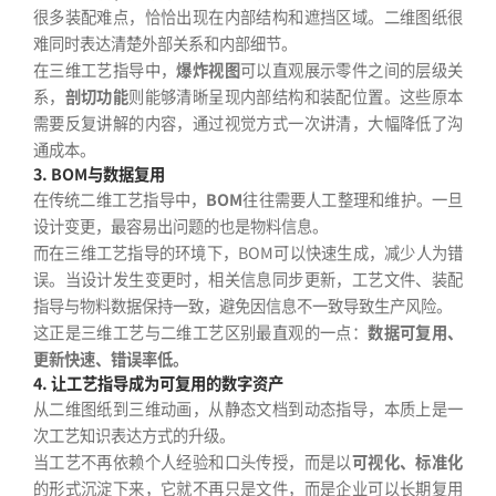
很多装配难点，恰恰出现在内部结构和遮挡区域。二维图纸很
难同时表达清楚外部关系和内部细节。
在三维工艺指导中，
爆炸视图
可以直观展示零件之间的层级关
系，
剖切功能
则能够清晰呈现内部结构和装配位置。这些原本
需要反复讲解的内容，通过视觉方式一次讲清，大幅降低了沟
通成本。
3. BOM与数据复用
在传统二维工艺指导中，
BOM
往往需要人工整理和维护。一旦
设计变更，最容易出问题的也是物料信息。
而在三维工艺指导的环境下，BOM可以快速生成，减少人为错
误。当设计发生变更时，相关信息同步更新，工艺文件、装配
指导与物料数据保持一致，避免因信息不一致导致生产风险。
这正是三维工艺与二维工艺区别最直观的一点：
数据可复用、
更新快速、错误率低。
4. 让工艺指导成为可复用的数字资产
从二维图纸到三维动画，从静态文档到动态指导，本质上是一
次工艺知识表达方式的升级。
当工艺不再依赖个人经验和口头传授，而是以
可视化、标准化
的形式沉淀下来，它就不再只是文件，而是企业可以长期复用