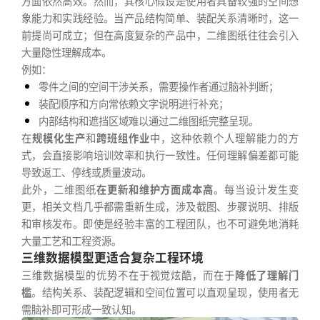
方面依然高效。然而，其核心假设是使用者具备较强的空间想
象能力和实践经验。当产品结构简单、装配关系清晰时，这一
前提尚可成立；但在高度复杂的产品中，二维图纸往往会引入
大量隐性理解成本。
例如：
零件之间的空间干涉关系，需要操作者通过脑补判断；
装配顺序和方向常依赖文字说明进行补充；
内部结构和遮挡区域难以通过二维图纸完整呈现。
在
规模化生产
和
跨班组作业
中，这种依赖个人理解能力的方
式，会直接影响培训效率和执行一致性。任何理解偏差都可能
导致返工、停线或质量波动。
此外，二维图纸
在更新和维护方面成本高
。每当设计发生变
更，相关文档几乎都需重新生成，涉及截图、步骤说明、排版
和审核发布。即使是经验丰富的工程团队，也不可避免地消耗
大量工艺和工程资源。
三维数据模型更适合复杂工程环境
三维数据模型的优势不在于视觉炫酷，而在于
降低了理解门
槛
。结构关系、装配逻辑和空间位置可以直观呈现，使用者无
需脑补即可形成一致认知。