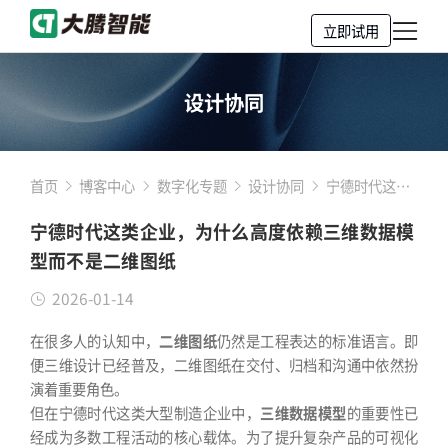
立即试用
设计协同
首页
博客中心
数字化专题
设计协同
宁德时代这类
企业，为什么
宁德时代这类企业，为什么高度依赖三维数据模
高度依赖三维
型而不是二维图纸
数据模型而不
是二维图纸
2026-01-14
在很多人的认知中，
二维图纸
仍然是工程表达的标准语言。即
便三维设计已经普及，二维图纸在交付、归档和沟通中依然扮
演着重要角色。
但在宁德时代这类大型制造企业中，
三维数据模型
的重要性已
经成为多数工程活动的核心载体。为了提升复杂产品的可视化