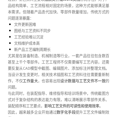
品结构简单、工艺流程相对固定的场景，这种方式能够满足基
本需求。但随着产品迭代加快、零部件数量增加，传统方式的
问题逐渐暴露：
文件更新困难
图纸与工艺资料不同步
工艺经验难以沉淀
文档维护成本高
新产品工艺编制周期长
尤其是在装备制造、机械制造等行业，一套产品往往包含数百
甚至上千个零部件。工艺工程师不仅需要编写工艺内容，还需
要反复从CAD模型中截图、编辑图片、添加标注并整理文档。
当设计发生变更时，相关技术插图和工艺资料往往需要重新制
作，不仅
工作量大
，也容易出现
设计数据与工艺文件不一致
的
问题。
与此同时，在装配指导、维修指导和培训场景中，传统截图方
式对于复杂结构的表达能力有限，难以清晰展示零部件关系、
装配顺序和工艺要点，
影响工艺文件的可读性和使用效率
。
因此，越来越多企业开始通过
数字化手段
提升工艺文件编制效