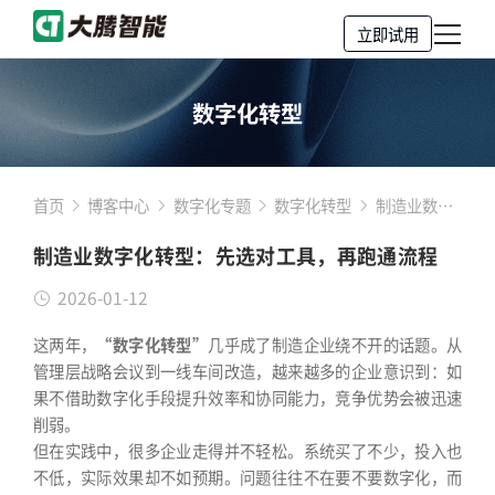
立即试用
数字化转型
首页
博客中心
数字化专题
数字化转型
制造业数字
化转型：先
制造业数字化转型：先选对工具，再跑通流程
选对工具，
再跑通流程
2026-01-12
这两年，
“数字化转型”
几乎成了制造企业绕不开的话题。从
管理层战略会议到一线车间改造，越来越多的企业意识到：如
果不借助数字化手段提升效率和协同能力，竞争优势会被迅速
削弱。
但在实践中，很多企业走得并不轻松。系统买了不少，投入也
不低，实际效果却不如预期。问题往往不在要不要数字化，而