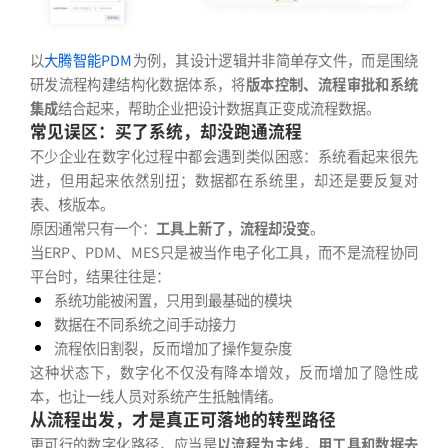
以
大腾智能PDM
为例，其设计逻辑并非简单存文件，而是围绕
研发流程构建结构化数据体系，将
版本控制、流程审批和系统
集成
结合起来，帮助企业把设计数据真正变成流程数据。
常见误区：买了系统，却没跑通流程
不少企业在数字化过程中都会遇到类似困惑：系统看起来很先
进，但用起来依然别扭；数据都在系统里，却还是要反复对
表、核版本。
原因通常只有一个：
工具上新了，流程却没变
。
当ERP、PDM、MES只是被当作电子化工具，而不是流程协同
平台时，结果往往是：
系统功能被闲置，只用到最基础的模块
数据在不同系统之间手动接力
流程依旧割裂，反而增加了操作复杂度
这种状态下，数字化不仅没有降本增效，反而增加了隐性成
本，也让一线人员对系统产生抵触情绪。
从流程出发，才是真正可落地的转型路径
更可行的数字化路径，应当是
以流程为主线，用工具和数据去