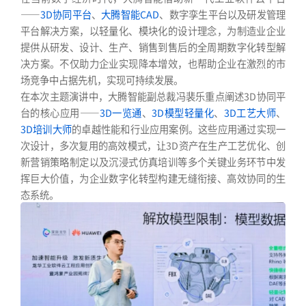
——
3D协同平台
、
大腾智能CAD
、数字孪生平台以及研发管理
平台解决方案，以轻量化、模块化的设计理念，为制造业企业
提供从研发、设计、生产、销售到售后的全周期数字化转型解
决方案。不仅助力企业实现降本增效，也帮助企业在激烈的市
场竞争中占据先机，实现可持续发展。
在本次主题演讲中，大腾智能副总裁冯裴乐重点阐述3D协同平
台的核心应用——
3D一览通
、
3D模型轻量化
、
3D工艺大师
、
3D培训大师
的卓越性能和行业应用案例。这些应用通过实现一
次设计，多次复用的高效模式，让3D资产在生产工艺优化、创
新营销策略制定以及沉浸式仿真培训等多个关键业务环节中发
挥巨大价值，为企业数字化转型构建无缝衔接、高效协同的生
态系统。