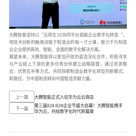
大腾智能坚持以“云原生3D协同平台赋能企业数字化转型“，
将技术创新的触角深植于制造业的每一寸土壤，致力于为制造
业企业提供高效、智能、全面的数字化解决方案。
展望未来，大腾智能将以更加开放的姿态深化合作，积极寻求
与产业链上下游的更多优秀伙伴建立战略联盟，通过资源整
合、优势互补等方式，共同探索制造业数字化转型的新模式、
新路径，为中国制造转向中国智造贡献力量。
上一篇
大腾智能正式入驻华为云云商店
第三届828 B2B企业节盛大启幕！大腾智能携手
下一篇
华为云，共绘数字化时代新篇章