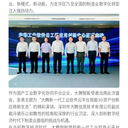
业、新模式、新动能，为龙华区乃至全国的制造业数字化转型
注入强劲动力。
作为国产工业数字化协同平台企业，大腾智能受邀出席此次盛
会，发表主题为“大腾新一代工业软件云平台赋能3D资产创新
应用新生态”的精彩演讲。深圳市大腾信息技术有限公司副总
裁冯裴乐以前瞻性的视角和深厚的行业沉淀，深入剖析数字经
济时代下制造业面临的挑战与机遇。
在当前数字经济时代，大腾智能借助新一代工业软件云平台