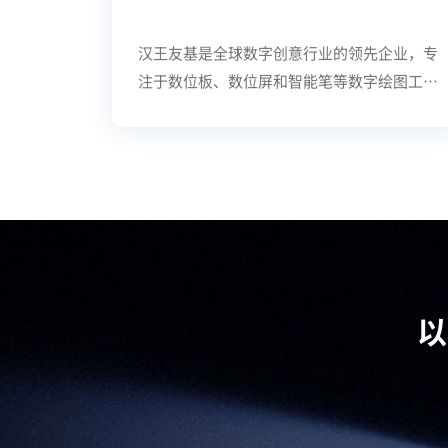
汉王友基
是全球数字创意行业的领先企业，专
注于数位板、数位屏和智能笔等数字绘图工具
的研发与制造。其产品远销全球50多个国家
和地区，广泛应用于插画、动画、工业设计及
教育等领域，深受数百万创意工作者青睐。随
着业务从硬件制造向“硬件+软件+云服务”
一体化发展，汉王友基不仅持续推动产品性能
与设计美学的迭代，更在数字化基础设施建设
方面不断探索，以保持在全球创意工具市场的
竞争优势。
以