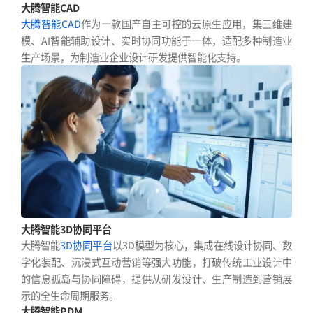
大腾智能CAD
大腾智能CAD
作为一款国产自主可控的云原生应用，集三维建
模、AI智能辅助设计、实时协同功能于一体，适配多种制造业
生产场景，为制造业企业设计研发提供智能化支持。
大腾智能3D协同平台
大腾智能
3D协同平台
以3D模型为核心，集成在线设计协同、数
字化装配、沉浸式互动营销等强大功能，打破传统工业设计中
的信息孤岛与协同障碍，提供从研发设计、生产制造到营销展
示的全生命周期服务。
大腾智能PDM