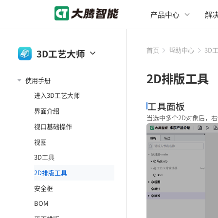
产品中心
解
首页
帮助中心
3D
3D工艺大师
大腾智能工作台
2D排版工具
使用手册
3D一览通
进入3D工艺大师
3D工艺大师
工具面板
界面介绍
当选中多个2D对象后，
大腾智能PDM
视口基础操作
视图
3D工具
2D排版工具
安全框
BOM