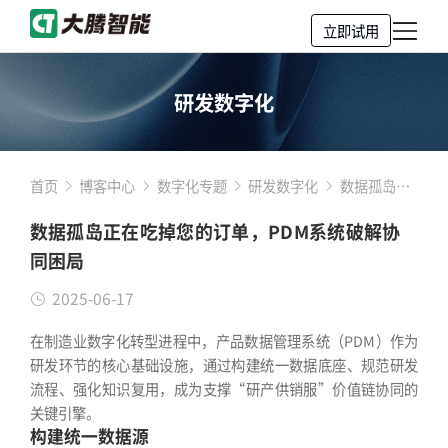
立即试用
研发数字化
首页
博客中心
数字化专题
研发数字化
数据孤岛正
在吃掉您的
数据孤岛正在吃掉您的订单，PDM系统破解协
订单，PDM
同困局
系统破解协
同困局
2025-06-17
在制造业数字化转型进程中，产品数据管理系统（PDM）作为
研发环节的核心基础设施，通过构建统一数据底座、规范研发
流程、强化知识复用，成为支撑“研产供销服”价值链协同的
关键引擎。
构建统一数据源