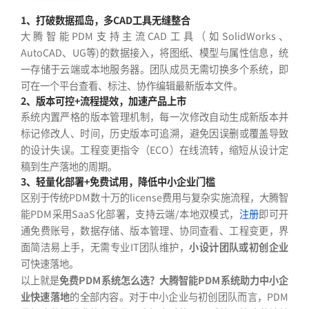
1、打破数据孤岛，多CAD工具无缝整合
大腾智能PDM支持主流CAD工具（如SolidWorks、
AutoCAD、UG等)的数据接入，将图纸、模型与属性信息，统
一存储于云端或本地服务器。团队成员无需切换多个系统，即
可在一个平台查看、标注、协作编辑最新版本文件。
2、版本可控+流程提效，加速产品上市
系统内置严格的版本管理机制，每一次修改自动生成新版本并
标记修改人、时间，历史版本可追溯，避免因误删或覆盖导致
的设计失误。工程变更指令（ECO）在线流转，缩短从设计定
稿到生产落地的周期。
3、轻量化部署+免费试用，降低中小企业门槛
区别于传统PDM数十万的license费用与复杂实施流程，大腾智
能PDM采用SaaS化部署，支持云端/本地双模式，
注册
即可开
通免费账号，数据存储、版本管理、协同查看、工程变更，界
面简洁易上手，无需专业IT团队维护，
小设计团队或初创企业
可快速落地。
以上就是
免费PDM系统怎么选？大腾智能PDM系统助力中小企
业快速落地
的全部内容。对于中小企业与初创团队而言，PDM