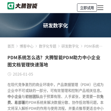
立即试用
研发数字化
首页
博客中心
数字化专题
研发数字化
PDM系统怎
么选？大腾
PDM系统怎么选？大腾智能PDM助力中小企业
智能PDM助
图文档管理快速落地
力中小企业
图文档管理
2026-01-05
快速落地
在现代竞争激烈的商业环境中，产品数据管理（PDM）已成为
企业中不可或缺的一部分，可有效管理和控制产品相关信息。
中小企业
与
初创团队
由于预算有限、人手紧张，更需要一款
免
费、易部署
的PDM系统来解决数据分散、协作低效等问题，本
文将深入解析PDM的作用与使用流程，并重点推荐更适合中小