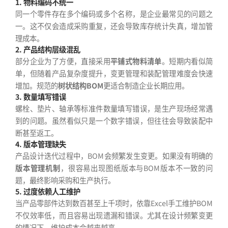
1. 物料编码不统一
同一个零件存在多个编码或多个名称，是企业最常见的问题之
一。这不仅会造成采购重复，还会导致库存统计失真，增加管
理成本。
2. 产品结构层级混乱
部分企业为了方便，直接采用
平铺式物料清单
。短期内看似简
单，但随着产品复杂度提升，变更管理和装配管理难度会快速
增加。规范的
树状结构BOM
更适合制造企业长期应用。
3. 数量填写错误
螺栓、垫片、轴承等标准件数量填写错误，是生产现场经常遇
到的问题。虽然看似只是一个数字错误，但往往会导致装配中
断甚至返工。
4. 版本管理缺失
产品设计迭代过程中，BOM会频繁发生变更。如果没有明确的
版本管理机制
，很容易出现图纸版本与BOM版本不一致的问
题，最终影响采购和生产执行。
5. 过度依赖人工维护
当产品零部件达到数百甚至上千项时，依靠Excel手工维护BOM
不仅效率低，而且容易出现遗漏和错误。尤其在设计频繁变更
的情况下，维护成本会越来越高。