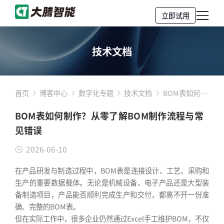
立即试用
技术文档
首页
博客中心
数字化专题
技术文档
BOM表如何制
作？从零了解
BOM表如何制作？从零了解BOM制作流程与常
BOM制作流程
见错误
与常见错误
2026-06-10
在产品研发与制造过程中，BOM表是连接设计、工艺、采购和
生产的重要数据载体。无论是机械设备、电子产品还是大型装
备制造项目，产品能否顺利完成生产和交付，都离不开一份准
确、完整的BOM表。
但在实际工作中，很多企业仍然通过Excel手工维护BOM，不仅