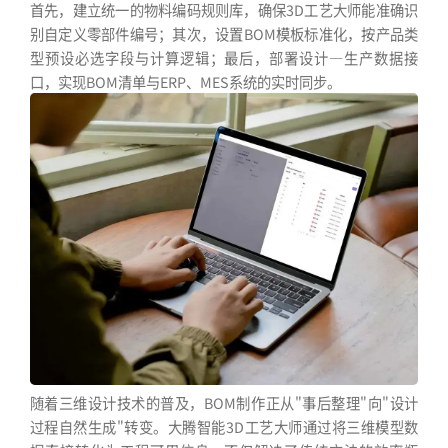
首先，建立统一的物料编码规则库，确保3D工艺大师能准确识
别自定义零部件编号；其次，设置BOM模板标准化，按产品类
型预设必选字段与计算逻辑；最后，部署设计—生产数据接
口，实现BOM清单与ERP、MES系统的实时同步。
随着三维设计技术的普及，BOM制作正从"事后整理"向"设计
过程自然生成"转变。大腾智能3D工艺大师通过将三维模型数