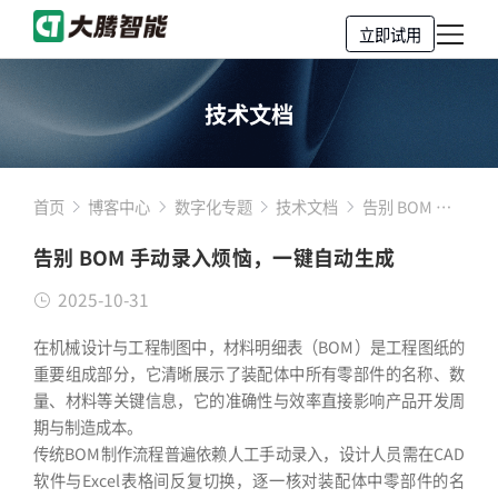
立即试用
技术文档
首页
博客中心
数字化专题
技术文档
告别 BOM 手
动录入烦恼，
告别 BOM 手动录入烦恼，一键自动生成
一键自动生成
2025-10-31
在机械设计与工程制图中，材料明细表（BOM）是工程图纸的
重要组成部分，它清晰展示了装配体中所有零部件的名称、数
量、材料等关键信息，它的准确性与效率直接影响产品开发周
期与制造成本。
传统BOM制作流程普遍依赖人工手动录入，设计人员需在CAD
软件与Excel表格间反复切换，逐一核对装配体中零部件的名