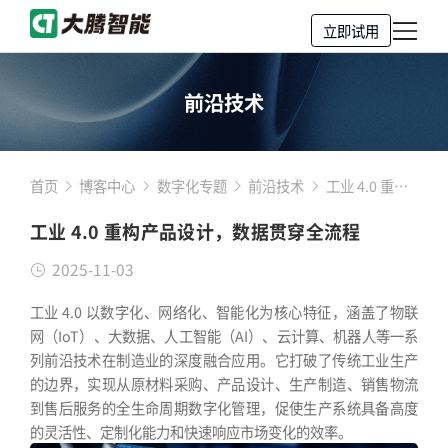
立即试用
前沿技术
首页
博客中心
数字化专题
前沿技术
工业 4.0 重构
产品设计，数
工业 4.0 重构产品设计，数据贯穿全流程
据贯穿全流程
2025-11-03
工业 4.0 以数字化、网络化、智能化为核心特征，涵盖了物联
网（IoT）、大数据、人工智能（AI）、云计算、机器人等一系
列前沿技术在制造业的深度融合应用。它打破了传统工业生产
的边界，实现从原材料采购、产品设计、生产制造、销售物流
到售后服务的全生命周期数字化管理，促使生产系统具备高度
的灵活性、定制化能力和快速响应市场变化的效率。