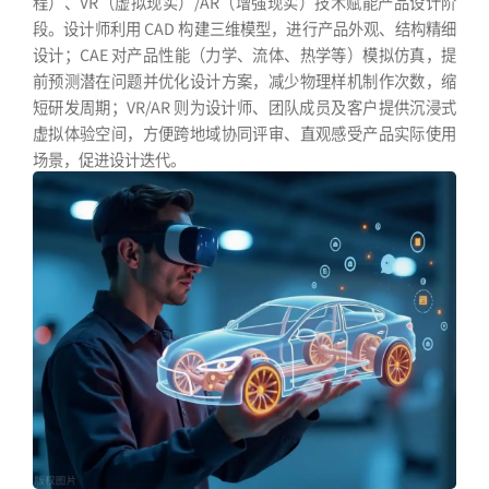
程）、VR（虚拟现实）/AR（增强现实）技术赋能产品设计阶
段。设计师利用 CAD 构建三维模型，进行产品外观、结构精细
设计；CAE 对产品性能（力学、流体、热学等）模拟仿真，提
前预测潜在问题并优化设计方案，减少物理样机制作次数，缩
短研发周期；VR/AR 则为设计师、团队成员及客户提供沉浸式
虚拟体验空间，方便跨地域协同评审、直观感受产品实际使用
场景，促进设计迭代。