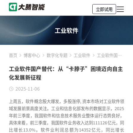
立即试用
工业软件
首页
博客中心
数字化专题
工业软件
工业软件国产
替代：从“卡
工业软件国产替代：从“卡脖子”困境迈向自主
脖子”困境迈
化发展新征程
向自主化发展
新征程
2025-11-06
上周五，软件概念股大爆发，多股涨停, 资本市场对工业软件领
域发展前景高度关注。工业和信息化部发布的数据显示，2025
年前三季度，我国软件和信息技术服务业整体运行态势良好，
具体来看，前三季度，我国软件业务收入达到111126亿元，同
比增长13.0%。软件业利润总额为14352亿元，同比增长