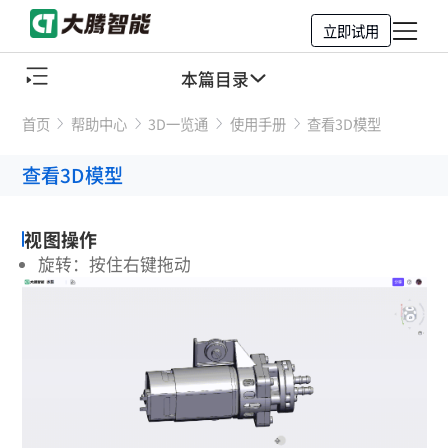
立即试用
本篇目录
首页
帮助中心
3D一览通
使用手册
查看3D模型
视图操作
查看3D模型
选择对象
导航方块
视图操作
旋转：按住右键拖动
工具栏
结构树
属性面板