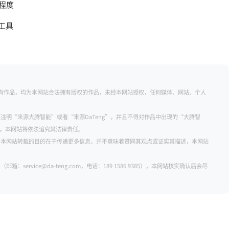
程度
工具
的所有作品，均为本网站合法拥有版权的作品，未经本网站授权，任何媒体、网站、个人
注明“来源大腾智能”或者“来源DaTeng”，并且不得对作品中出现的“大腾智
明者，本网站将依法追究其法律责任。
。本网站转载的目的在于传递更多信息，并不意味着赞同其观点或证实其描述，本网站
rvice@da-teng.com，电话：189 1586 9385），本网站核实确认后会尽