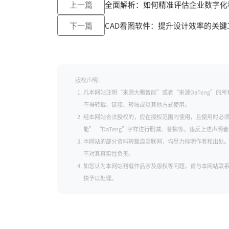
上一篇
全面解析：如何精准评估企业数字化
下一篇
CAD看图软件：提升设计效率的关键
版权声明：
凡本网站注明“来源大腾智能”或者“来源DaTeng”
不得转载、链接、转帖或以其他方式使用。
经本网站合法授权的，应在授权范围内使用，且使用时必须
能” “DaTeng”字样进行删减、替换等。违反上述声
本网站的部分资料转载自互联网，均尽力标明作者和出处
不对其真实性负责。
如您认为本网站刊载作品涉及版权等问题，请与本网站联系（邮箱：se
快予以处理。