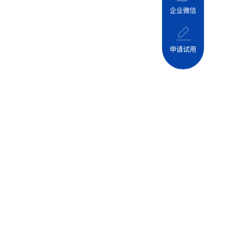
企业微信
申请试用
模
生
直