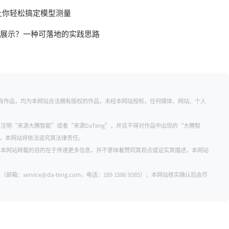
让你轻松搞定模型测量
线展示？一种可落地的实践思路
的所有作品，均为本网站合法拥有版权的作品，未经本网站授权，任何媒体、网站、个人
注明“来源大腾智能”或者“来源DaTeng”，并且不得对作品中出现的“大腾智
明者，本网站将依法追究其法律责任。
。本网站转载的目的在于传递更多信息，并不意味着赞同其观点或证实其描述，本网站
rvice@da-teng.com，电话：189 1586 9385），本网站核实确认后会尽