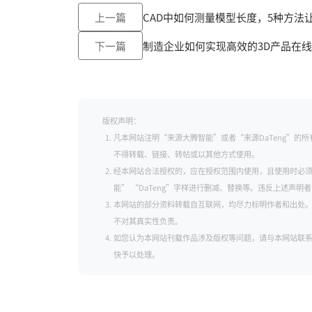
上一篇
CAD中如何测量模型长度，5种方法
下一篇
制造企业如何实现高效的3D产品在
版权声明：
凡本网站注明“来源大腾智能”或者“来源DaTeng”
不得转载、链接、转帖或以其他方式使用。
经本网站合法授权的，应在授权范围内使用，且使用时必须
能” “DaTeng”字样进行删减、替换等。违反上述声
本网站的部分资料转载自互联网，均尽力标明作者和出处
不对其真实性负责。
如您认为本网站刊载作品涉及版权等问题，请与本网站联系（邮箱：se
快予以处理。