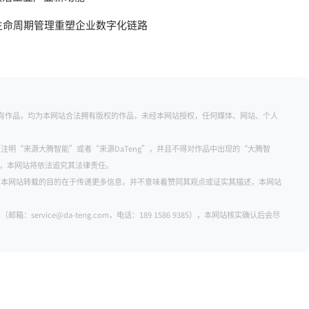
全生命周期管理重塑企业数字化链路
的所有作品，均为本网站合法拥有版权的作品，未经本网站授权，任何媒体、网站、个人
注明“来源大腾智能”或者“来源DaTeng”，并且不得对作品中出现的“大腾智
明者，本网站将依法追究其法律责任。
。本网站转载的目的在于传递更多信息，并不意味着赞同其观点或证实其描述，本网站
rvice@da-teng.com，电话：189 1586 9385），本网站核实确认后会尽