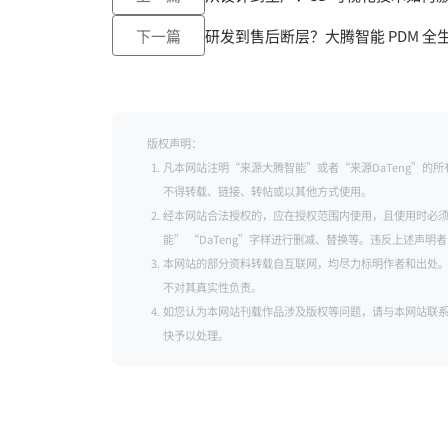
下一篇
研发到售后断层？大腾智能 PDM 
版权声明：
凡本网站注明“来源大腾智能”或者“来源DaTeng”
不得转载、链接、转帖或以其他方式使用。
经本网站合法授权的，应在授权范围内使用，且使用时必须
能” “DaTeng”字样进行删减、替换等。违反上述声
本网站的部分资料转载自互联网，均尽力标明作者和出处
不对其真实性负责。
如您认为本网站刊载作品涉及版权等问题，请与本网站联系（邮箱：se
快予以处理。