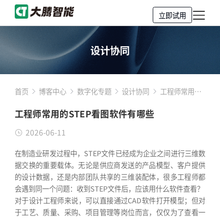
立即试用
设计协同
首页
博客中心
数字化专题
设计协同
工程师常用的
STEP看图软件
工程师常用的STEP看图软件有哪些
有哪些
2026-06-11
在制造业研发过程中，STEP文件已经成为企业之间进行三维数
据交换的重要载体。无论是供应商发送的产品模型、客户提供
的设计数据，还是内部团队共享的三维装配体，很多工程师都
会遇到同一个问题：收到STEP文件后，应该用什么软件查看？
对于设计工程师来说，可以直接通过CAD软件打开模型；但对
于工艺、质量、采购、项目管理等岗位而言，仅仅为了查看一