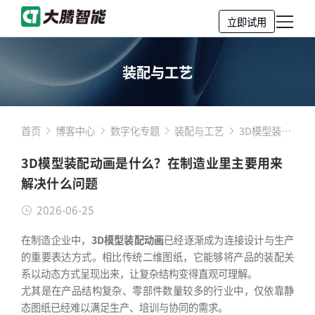
立即试用
装配与工艺
首页
博客中心
数字化专题
装配与工艺
3D模型装配
动画是什
3D模型装配动画是什么？在制造业里主要用来
么？在制造
解决什么问题
业里主要用
来解决什么
2026-06-25
问题
在制造企业中，
3D模型装配动画
已经逐渐成为连接设计与生产
的重要表达方式。相比传统二维图纸，它能够将产品的装配关
系以动态方式呈现出来，让复杂结构变得直观可理解。
尤其是在产品结构复杂、零部件数量较多的行业中，仅依靠静
态图纸已经难以满足生产、培训与协同的需求。