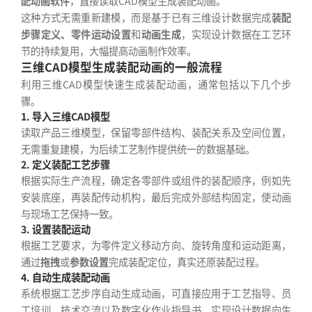
配动画软件
，直接读取CAD模型生成装配动画。
这种方式无需重新建模，而是基于已有三维设计数据完成
装配
步骤定义、零件运动设置
和
动画生成
，实现设计数据在工艺环
节的持续复用，大幅提高动画制作效率。
三维CAD模型生成装配动画的一般流程
利用三维CAD模型快速生成装配动画，通常包括以下几个步
骤。
1. 导入三维CAD模型
读取产品三维模型，保留零部件结构、装配关系及空间位置，
无需重复建模，为后续工艺制作提供统一的数据基础。
2. 定义装配工艺步骤
根据实际生产流程，确定各零部件或组件的装配顺序，例如先
安装底座，再装配传动机构，最后完成外部结构固定，使动画
与现场工艺保持一致。
3. 设置装配运动
根据工艺要求，为零件定义移动方向、旋转角度和运动距离，
通过
拖拽
或
参数设置
完成装配定位，真实还原装配过程。
4. 自动生成装配动画
系统根据工艺步序自动生成动画，可直接应用于工艺指导、员
工培训、技术交流以及数字化作业指导书，实现设计数据向生