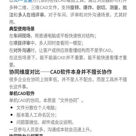
多种二维、三维CAD文件，支持
旋转、爆炸、剖切、测量、批
注
和
多人在线评审
。对于车间、评审和对外沟通场景，尤其好
用。
典型使用场景
在
车间现场
，用普通电脑或平板快速核对结构；
在
项目评审
中，多人同时查看同一模型；
在
对外沟通
时，让客户或供应商看懂结构而不是学CAD。
在这些场景下，能不能装CAD并不重要，能不能快速看懂才重
要。
协同维度对比——CAD软件本身并不擅长协作
很多企业在协同上效率低，并不是人不配合，而是工具并不擅
长这件事。
单机CAD软件
单机CAD的协同，本质是“文件协同”。
文件分散在个人电脑；
版本靠人工命名区分；
问题靠微信、邮件或会议说明。
一旦参与人员变多，沟通成本就会迅速上升。
协同能力从何而来