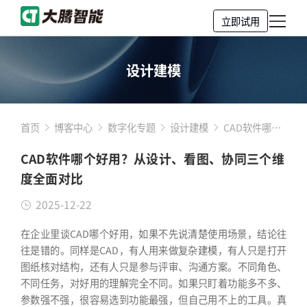
立即试用
设计建模
首页
博客中心
数字化专题
设计建模
CAD软件哪个
好用？从设
CAD软件哪个好用？从设计、看图、协同三个维
计、看图、协
度全面对比
同三个维度全
面对比
2025-12-22
在企业里谈CAD哪个好用，如果不先说清楚使用场景，结论往
往是错的。同样是CAD，有人用来做复杂建模，有人只是打开
图纸核对结构，还有人只是参与评审、沟通方案。不同角色、
不同任务，对好用的理解完全不同。如果只盯着功能多不多、
参数强不强，很容易选到功能最强，但自己用不上的工具。真