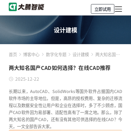
立即试用
设计建模
首页
博客中心
数字化专题
设计建模
两大知名国产
CAD如何选
两大知名国产CAD如何选择？在线CAD推荐
择？在线CAD
推荐
2025-12-22
长期以来，AutoCAD、SolidWorks等国外软件占据国内CAD
软件市场的主导地位。但是，高昂的授权费用、复杂的迁移流
程以及数据安全性让用户和企业在选择时，多了不少顾虑，国
产CAD软件因为易部署、适配性高有了一席之地。那么，除了
两大知名的国产CAD，还有没有其他可供选择的在线CAD？今
天，一文全部告诉大家。