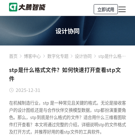
立即试用
设计协同
首页
博客中心
数字化专题
设计协同
stp是什么格式
文件？如何快
stp是什么格式文件？如何快速打开查看stp文
速打开查看stp
件
文件
2025-12-31
在机械制造行业，stp 是一种常见且关键的格式。无论是接收客
户的设计图纸还是与合作伙伴交换模型数据，stp都扮演重要角
色。那么，stp到底是什么格式的文件？适合用什么三维看图软
件打开查看？本文将通过完整的介绍，详细说明stp的文件格式
及打开方式，并推荐好用的看stp文件的工具软件。