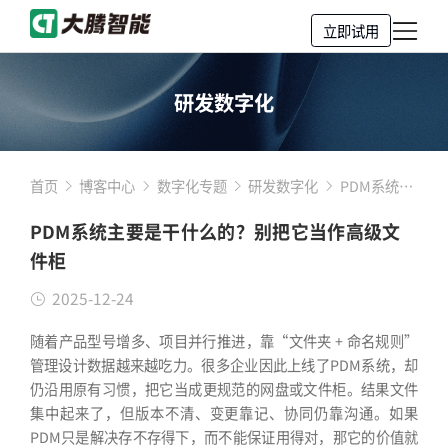
立即试用
研发数字化
首页
博客中心
数字化专题
研发数字化
PDM系统主
要是干什么
PDM系统主要是干什么的？别把它当作高级文
的？别把它
件柜
当作高级文
件柜
2025-12-24
随着产品型号增多、项目并行推进，靠“文件夹 + 命名规则”
管理设计数据越来越吃力。很多企业因此上线了PDM系统，却
仍沿用原有习惯，把它当成更规范的网盘或文件柜。结果文件
集中起来了，但版本不清、变更靠记、协同仍靠沟通。如果
PDM只是解决存不存得下，而不能保证用得对，那它的价值就