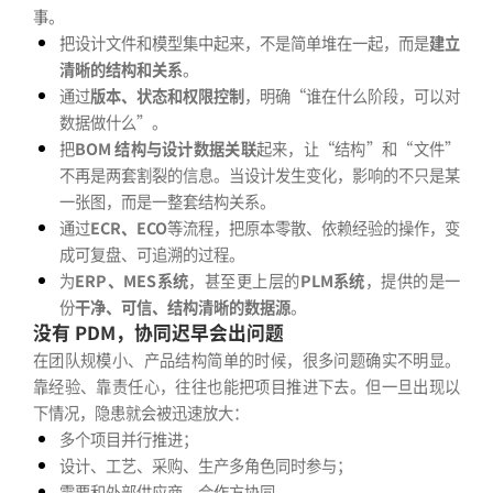
事。
把设计文件和模型集中起来，不是简单堆在一起，而是
建立
清晰的结构和关系
。
通过
版本、状态和权限控制
，明确“谁在什么阶段，可以对
数据做什么”。
把
BOM 结构与设计数据关联
起来，让“结构”和“文件”
不再是两套割裂的信息。当设计发生变化，影响的不只是某
一张图，而是一整套结构关系。
通过
ECR、ECO
等流程，把原本零散、依赖经验的操作，变
成可复盘、可追溯的过程。
为
ERP、MES系统
，甚至更上层的
PLM系统
，提供的是一
份
干净、可信、结构清晰的数据源
。
没有 PDM，协同迟早会出问题
在团队规模小、产品结构简单的时候，很多问题确实不明显。
靠经验、靠责任心，往往也能把项目推进下去。但一旦出现以
下情况，隐患就会被迅速放大：
多个项目并行推进；
设计、工艺、采购、生产多角色同时参与；
需要和外部供应商、合作方协同。