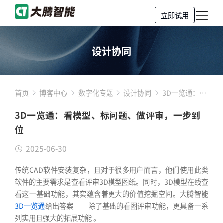
立即试用
设计协同
首页
博客中心
数字化专题
设计协同
3D一览通：看
模型、标问
3D一览通：看模型、标问题、做评审，一步到
题、做评审，
位
一步到位
2025-06-30
传统CAD软件安装复杂，且对于很多用户而言，他们使用此类
软件的主要需求是查看评审3D模型图纸。同时，3D模型在线查
看这一基础功能，其实蕴含着更大的价值挖掘空间。大腾智能
3D一览通
给出答案——除了基础的看图评审功能，更具备一系
列实用且强大的拓展功能 。