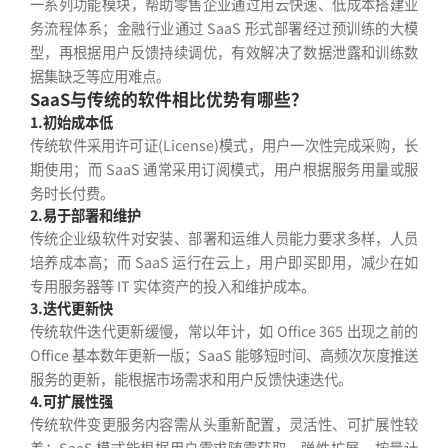
一系列功能模块，帮助零售企业通过用云快速、低成本搭建业
务流程体系；金融行业通过 SaaS 形式部署经过预训练的大模
型，再根据用户反馈持续调优，有效解决了数据泄露和训练数
据集缺乏等应用难点。
SaaS与传统的软件相比优势有哪些？
1.初始成本低
传统软件采用许可证(License)模式，用户一次性完成采购，长
期使用；而 SaaS 通常采用订阅模式，用户根据服务用量或服
务时长付费。
2.易于部署和维护
传统企业级软件对安装、部署和运维人员能力要求多样，人员
培养成本高；而 SaaS 运行在云上，用户即买即用，减少在如
专用服务器等 IT 实体资产的投入和维护成本。
3.迭代更新快
传统软件迭代更新缓慢，常以年计，如 Office 365 出现之前的
Office 基本数年更新一版；SaaS 能够短时间、高频次灰度推送
服务的更新，能根据市场需求和用户反馈快速迭代。
4.可扩展性强
传统软件变更服务内容需从头重新配置，灵活性、可扩展性较
差；SaaS 模式能根据用户需求随需获取、弹性扩展、按量计