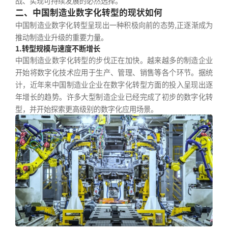
战、实现可持续发展的必然选择。
二、中国制造业数字化转型的现状如何
中国制造业数字化转型呈现出一种积极向前的态势,正逐渐成为
推动制造业升级的重要力量。
1.转型规模与速度不断增长
中国制造业数字化转型的步伐正在加快。越来越多的制造企业
开始将数字化技术应用于生产、管理、销售等各个环节。据统
计，近年来中国制造业企业在数字化转型方面的投入呈现出逐
年增长的趋势。许多大型制造企业已经完成了初步的数字化转
型，并开始探索更高级别的数字化应用场景。