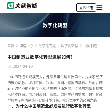
立即试用
数字化转型
首页
博客中心
数字化专题
数字化转型
中国制造业
数字化转型
中国制造业数字化转型进展如何？
进展如何？
2024-04-10
中国的制造业规模庞大，连续多年位居世界第一，是国家经济
的核心动脉，堪称立国、兴国、强国、富国的基石。然而，随
着全球经济的不断变化和科技的飞速发展，传统的制造业模式
已经难以满足市场对高效、智能、绿色生产的需求，数字化转
型成为了中国制造业实现转型升级、提升竞争力的必由之路。
一、为什么中国制造业必须要进行数字化转型