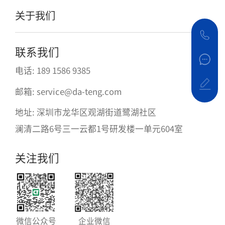
关于我们
联系我们
电话: 189 1586 9385
邮箱: service@da-teng.com
地址: 深圳市龙华区观湖街道鹭湖社区
澜清二路6号三一云都1号研发楼一单元604室
关注我们
微信公众号
企业微信