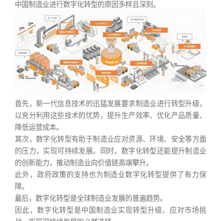
中国制造业进行数字化转型的原因多样且深刻。
首先，新一代信息技术的迅猛发展要求制造业进行转型升级，
以充分利用这些技术的优势，提升生产效率、优化产品质量、
降低运营成本。
其次，数字化转型有助于制造业应对资源、环境、安全等方面
的压力，实现可持续发展。同时，数字化转型还能提升制造业
的创新能力，推动制造业向价值链高端攀升。
此外，政府政策的支持也为制造业数字化转型提供了有力保
障。
最后，数字化转型是全球制造业发展的普遍趋势。
因此，数字化转型是中国制造业实现转型升级、应对市场挑