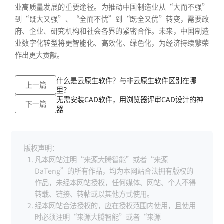
业高质量发展的重要途径。为推动中国制造业从“大而不强”
到“既大又强”、“全而不忧”到“既全又优”转变，需要政
府、企业、研究机构和社会各界的紧密合作。未来，中国制造
业数字化转型将更智能化、高效化、绿色化，为经济持续繁荣
作出更大贡献。
什么是云原生软件？与非云原生软件区别在哪
上一篇
里？
无需安装CAD软件，用浏览器评审CAD设计的神
下一篇
器
版权声明：
凡本网站注明“来源大腾智能”或者“来源
DaTeng”的所有作品，均为本网站合法拥有版权的
作品，未经本网站授权，任何媒体、网站、个人不得
转载、链接、转帖或以其他方式使用。
经本网站合法授权的，应在授权范围内使用，且使用
时必须注明“来源大腾智能”或者“来源