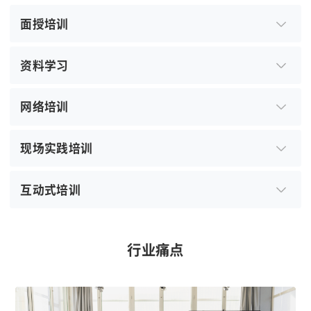
面授培训
虽然直观且互动性强，但受时间和地点限制，对于
资料学习
分散或远程员工来说参与不便，且成本较高。
参考资料虽然方便查阅，但内容单一，缺乏互动，
网络培训
要求受训者具备较强的自主学习能力。
在线网络培训提供了灵活便捷的学习方式，但缺乏
现场实践培训
面对面的互动和即时反馈，受训者的自律性直接影
响学习效果。
现场实践培训能够让受训者在真实环境中操作，但
互动式培训
实践环境和设备成本较高，且安全风险较大。
互动式培训能够激发受训者的参与热情，但设计和
组织成本较高，且效果受受训者参与度的影响。
行业痛点