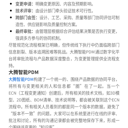
变更申请：
明确变更原因、内容及预期影响。
技术评审：
由设计部门牵头验证技术可行性。
跨部门会签：
设计、工艺、采购、质量等部门协同评估可制
造性、供应链影响及质量控制方案。
最终审批：
由管理层根据综合评估结果决策是否执行变更，
强调多方参与的协同机制。
尽管规范化流程框架已明确，但传统线下执行中仍面临跨部门
信息割裂、版本追溯困难等挑战。大腾智能PDM通过数字化平
台将审批流程与产品数据深度整合，为变更管理提供全流程支
持。
大腾智能PDM
大腾智能PDM
构建了一个统一的、围绕产品数据的协同平台，
将所有与变更相关的人和信息都“圈”在了一起。当一个
ECN（工程变更通知）创建后，所有相关的技术文档，如3D模
型、2D图纸、BOM清单、技术说明等，都会被关联到这个ECN
流程中。所有相关人员看到的都是同一个版本的数据，避免了
“版本不一致”的问题。大家可以在系统里进行在线的评审、
批注和讨论，所有的沟通记录都会被完整地保存下来，形成一
个围绕该变更的“知识库”。