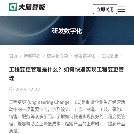
立即试用
研发数字化
首页
博客中心
数字化专题
研发数字化
工程变更管
理是什么？
工程变更管理是什么？如何快速实现工程变更管
如何快速实
理
现工程变更
管理
2025-12-22
工程变更 (Engineering Change， EC)是制造企业生产经营活
动中的一项重要业务，涉及设计、工艺、制造、工装、采购、
销售、服务等众多部门。了解如何快速实现良好的工程变更管
理，能够帮助企业降低成本、缩短产品的上市时间、提高产品
质量。