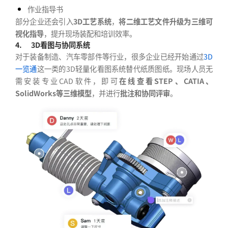
作业指导书
部分企业还会引入
3D工艺系统
，
将二维工艺文件升级为三维可
视化指导
，提升现场装配和培训效率。
4.
3D看图与协同系统
对于装备制造、汽车零部件等行业，很多企业已经开始通过
3D
一览通
这一类的3D轻量化看图系统替代纸质图纸。现场人员无
需安装专业CAD软件，即可
在线查看STEP、CATIA、
SolidWorks等三维模型
，并进行
批注和协同评审
。