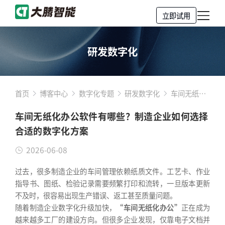
立即试用
研发数字化
首页
博客中心
数字化专题
研发数字化
车间无纸化
办公软件有
车间无纸化办公软件有哪些？制造企业如何选择
哪些？制造
合适的数字化方案
企业如何选
择合适的数
2026-06-08
字化方案
过去，很多制造企业的车间管理依赖纸质文件。工艺卡、作业
指导书、图纸、检验记录需要频繁打印和流转，一旦版本更新
不及时，很容易出现生产错误、返工甚至质量问题。
随着制造企业数字化升级加快，
“车间无纸化办公”
正在成为
越来越多工厂的建设方向。但很多企业发现，仅靠电子文档并