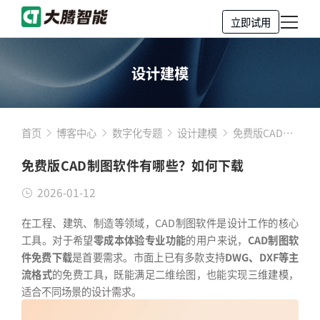
立即试用
设计建模
首页
博客中心
数字化专题
设计建模
免费版CAD制
图软件有哪
免费版CAD制图软件有哪些？如何下载
些？如何下载
2026-01-12
在工程、建筑、制造等领域，CAD制图软件是设计工作的核心
工具。对于希望
零成本体验专业功能
的用户来说，
CAD制图软
件免费下载
是首要需求。市面上已有多款支持
DWG、DXF等主
流格式
的免费工具，既能满足二维绘图，也能实现三维建模，
适合不同场景的设计需求。