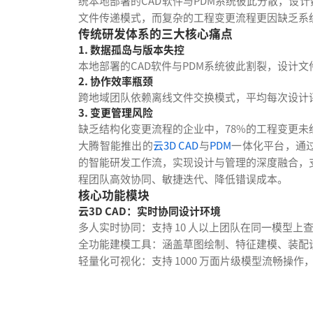
统本地部署的CAD软件与PDM系统彼此分散，设
文件传递模式，而复杂的工程变更流程更因缺乏系
传统研发体系的三大核心痛点
1. 数据孤岛与版本失控
本地部署的CAD软件与PDM系统彼此割裂，设计
2. 协作效率瓶颈
跨地域团队依赖离线文件交换模式，平均每次设计评
3. 变更管理风险
缺乏结构化变更流程的企业中，78%的工程变更未
大腾智能推出的
云3D CAD
与
PDM
一体化平台，通
的智能研发工作流，实现设计与管理的深度融合，
程团队高效协同、敏捷迭代、降低错误成本。
核心功能模块
云3D CAD：实时协同设计环境
多人实时协同：支持 10 人以上团队在同一模型上
全功能建模工具：涵盖草图绘制、特征建模、装配设计等
轻量化可视化：支持 1000 万面片级模型流畅操